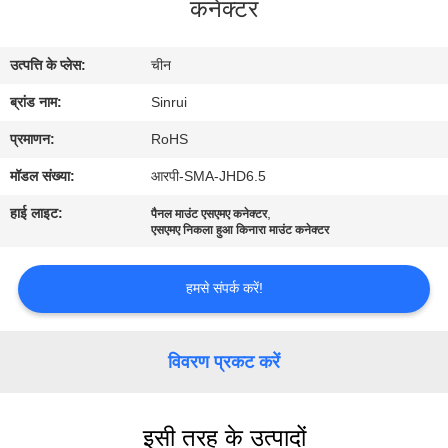
कनेक्टर
गुणवत्ता
नियंत्रण
उत्पत्ति के प्लेस:
चीन
ब्रांड नाम:
Sinrui
संपर्क
करें
प्रमाणन:
RoHS
मॉडल संख्या:
आरपी-SMA-JHD6.5
एक
हाई लाइट:
,
पैनल माउंट एसएमए कनेक्टर
एसएमए निकला हुआ किनारा माउंट कनेक्टर
उद्धरण
की
हमसे संपर्क करें!
विनती
करे
विवरण प्रकट करें
साइटमैप
इसी तरह के उत्पादों