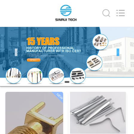
Shenzhen
Sinrui
Technology
Co.,
Ltd..
All
Rights
Reserved.
घर
उत्पादों
हमारे
बारे
में
NEW
कारखाना
भ्रमण