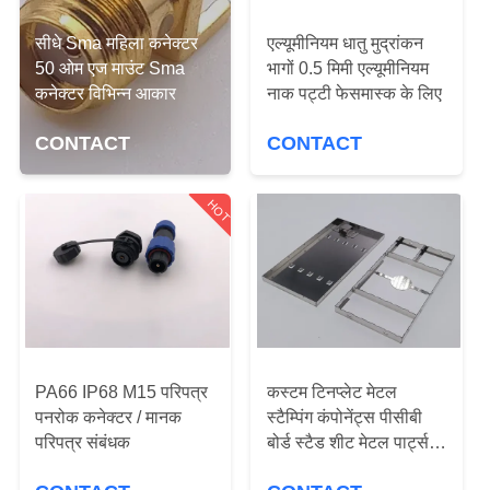
गुणवत्ता
सीधे Sma महिला कनेक्टर
एल्यूमीनियम धातु मुद्रांकन
नियंत्रण
50 ओम एज माउंट Sma
भागों 0.5 मिमी एल्यूमीनियम
कनेक्टर विभिन्न आकार
नाक पट्टी फेसमास्क के लिए
संपर्क
CONTACT
CONTACT
करें
HOT
एक
उद्धरण
की
विनती
करे
PA66 IP68 M15 परिपत्र
कस्टम टिनप्लेट मेटल
पनरोक कनेक्टर / मानक
स्टैम्पिंग कंपोनेंट्स पीसीबी
साइटमैप
परिपत्र संबंधक
बोर्ड स्टैड शीट मेटल पार्ट्स
शील्ड